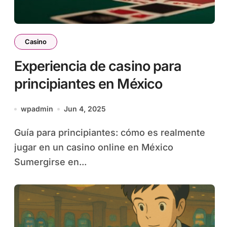
Casino
Experiencia de casino para
principiantes en México
wpadmin
Jun 4, 2025
Guía para principiantes: cómo es realmente
jugar en un casino online en México
Sumergirse en...