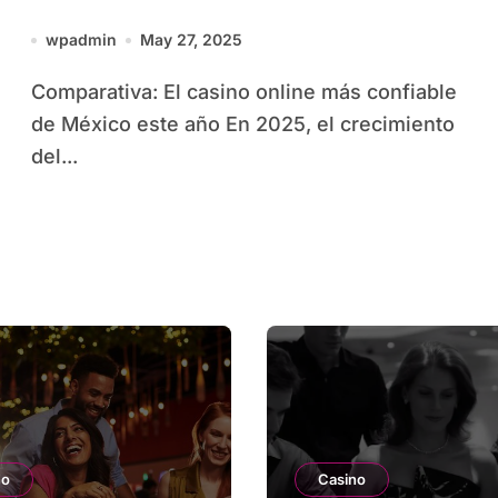
wpadmin
May 27, 2025
Comparativa: El casino online más confiable
de México este año En 2025, el crecimiento
del...
no
Casino