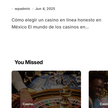
wpadmin
Jun 4, 2025
Cómo elegir un casino en línea honesto en
México El mundo de los casinos en...
You Missed
Casino
Casi