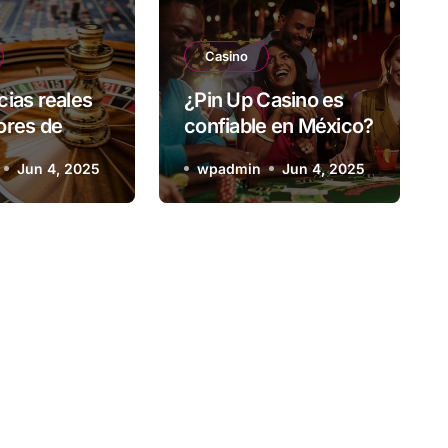
Casino
riencias reales de jugador
Casino
cias reales
¿Pin Up Casino es
casino en México
ores de
confiable en México?
n México
Jun 4, 2025
wpadmin
wpadmin
Jun 4, 2025
Jun 4, 2025