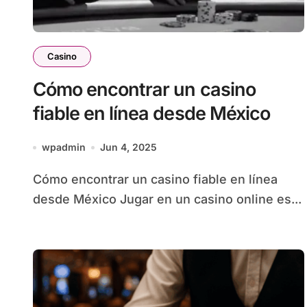
Casino
Cómo encontrar un casino
fiable en línea desde México
wpadmin
Jun 4, 2025
Cómo encontrar un casino fiable en línea
desde México Jugar en un casino online es...