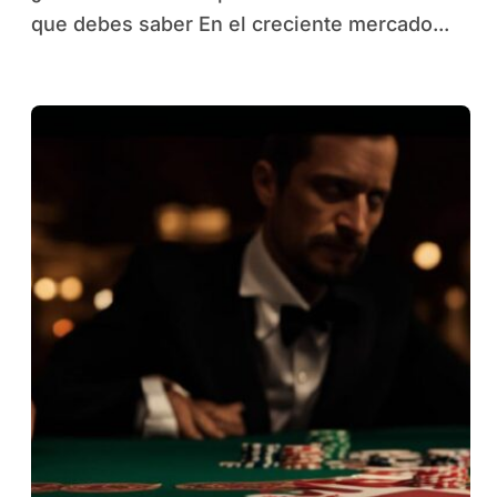
que debes saber En el creciente mercado...