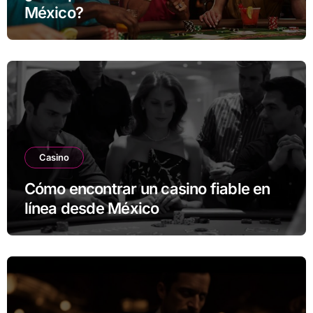
México?
Casino
Cómo encontrar un casino fiable en
línea desde México