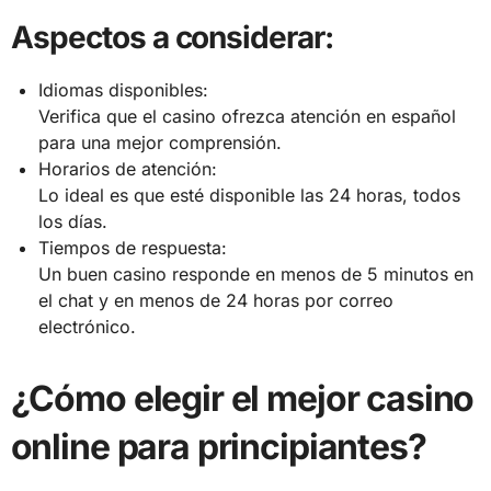
Aspectos a considerar:
Idiomas disponibles:
Verifica que el casino ofrezca atención en español
para una mejor comprensión.
Horarios de atención:
Lo ideal es que esté disponible las 24 horas, todos
los días.
Tiempos de respuesta:
Un buen casino responde en menos de 5 minutos en
el chat y en menos de 24 horas por correo
electrónico.
¿Cómo elegir el mejor casino
online para principiantes?