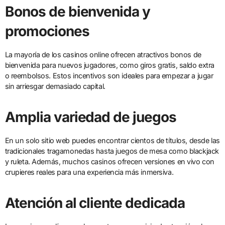
Bonos de bienvenida y
promociones
La mayoría de los casinos online ofrecen atractivos bonos de
bienvenida para nuevos jugadores, como giros gratis, saldo extra
o reembolsos. Estos incentivos son ideales para empezar a jugar
sin arriesgar demasiado capital.
Amplia variedad de juegos
En un solo sitio web puedes encontrar cientos de títulos, desde las
tradicionales tragamonedas hasta juegos de mesa como blackjack
y ruleta. Además, muchos casinos ofrecen versiones en vivo con
crupieres reales para una experiencia más inmersiva.
Atención al cliente dedicada