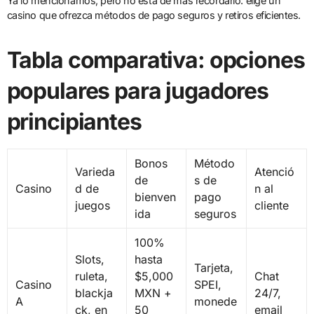
Ya lo mencionamos, pero no está de más recordarlo: elige un
casino que ofrezca métodos de pago seguros y retiros eficientes.
Tabla comparativa: opciones
populares para jugadores
principiantes
Bonos
Método
Varieda
Atenció
de
s de
Casino
d de
n al
bienven
pago
juegos
cliente
ida
seguros
100%
Slots,
hasta
Tarjeta,
ruleta,
$5,000
Chat
Casino
SPEI,
blackja
MXN +
24/7,
A
monede
ck, en
50
email