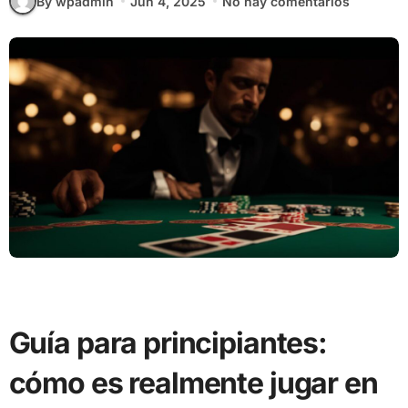
By wpadmin
Jun 4, 2025
No hay comentarios
Guía para principiantes:
cómo es realmente jugar en