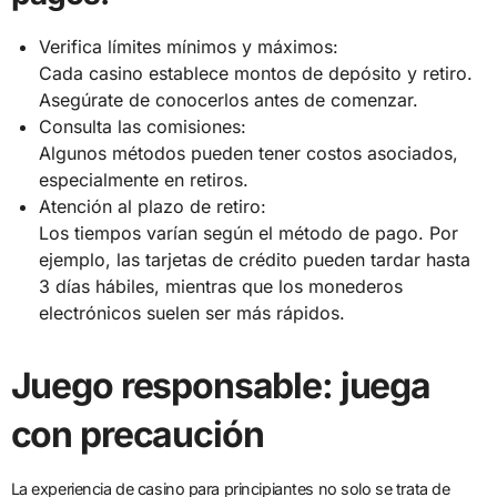
Verifica límites mínimos y máximos:
Cada casino establece montos de depósito y retiro.
Asegúrate de conocerlos antes de comenzar.
Consulta las comisiones:
Algunos métodos pueden tener costos asociados,
especialmente en retiros.
Atención al plazo de retiro:
Los tiempos varían según el método de pago. Por
ejemplo, las tarjetas de crédito pueden tardar hasta
3 días hábiles, mientras que los monederos
electrónicos suelen ser más rápidos.
Juego responsable: juega
con precaución
La experiencia de casino para principiantes no solo se trata de