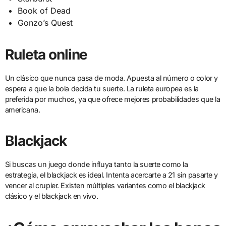
Book of Dead
Gonzo’s Quest
Ruleta online
Un clásico que nunca pasa de moda. Apuesta al número o color y
espera a que la bola decida tu suerte. La ruleta europea es la
preferida por muchos, ya que ofrece mejores probabilidades que la
americana.
Blackjack
Si buscas un juego donde influya tanto la suerte como la
estrategia, el blackjack es ideal. Intenta acercarte a 21 sin pasarte y
vencer al crupier. Existen múltiples variantes como el blackjack
clásico y el blackjack en vivo.