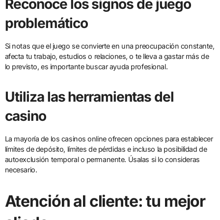
Reconoce los signos de juego
problemático
Si notas que el juego se convierte en una preocupación constante,
afecta tu trabajo, estudios o relaciones, o te lleva a gastar más de
lo previsto, es importante buscar ayuda profesional.
Utiliza las herramientas del
casino
La mayoría de los casinos online ofrecen opciones para establecer
límites de depósito, límites de pérdidas e incluso la posibilidad de
autoexclusión temporal o permanente. Úsalas si lo consideras
necesario.
Atención al cliente: tu mejor