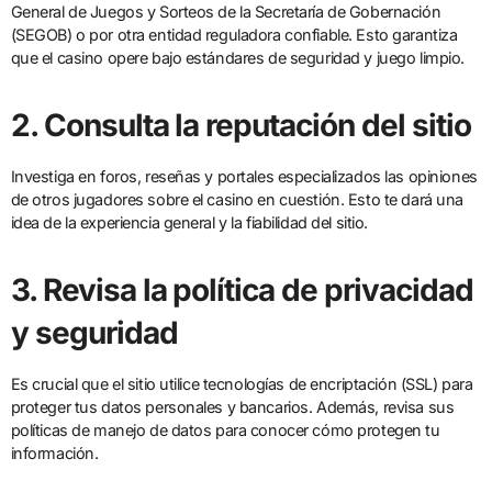
General de Juegos y Sorteos de la Secretaría de Gobernación
(SEGOB) o por otra entidad reguladora confiable. Esto garantiza
que el casino opere bajo estándares de seguridad y juego limpio.
2. Consulta la reputación del sitio
Investiga en foros, reseñas y portales especializados las opiniones
de otros jugadores sobre el casino en cuestión. Esto te dará una
idea de la experiencia general y la fiabilidad del sitio.
3. Revisa la política de privacidad
y seguridad
Es crucial que el sitio utilice tecnologías de encriptación (SSL) para
proteger tus datos personales y bancarios. Además, revisa sus
políticas de manejo de datos para conocer cómo protegen tu
información.