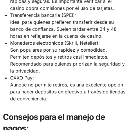
rápidas y seguras. Es importante verificar si el
casino cobra comisiones por el uso de tarjetas.
Transferencia bancaria (SPEI):
Ideal para quienes prefieren transferir desde su
banco de confianza. Suelen tardar entre 24 y 48
horas en reflejarse en la cuenta de casino.
Monederos electrónicos (Skrill, Neteller):
Son populares por su rapidez y comodidad.
Permiten depósitos y retiros casi inmediatos.
Recomendado para quienes priorizan la seguridad y
la privacidad.
OXXO Pay:
Aunque no permite retiros, es una excelente opción
para hacer depósitos en efectivo a través de tiendas
de conveniencia.
Consejos para el manejo de
pagos: