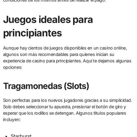
Juegos ideales para
principiantes
Aunque hay cientos de juegos disponibles en un casino online,
algunos son más recomendables para quienes inician su
experiencia de casino para principiantes. Aquí te dejamos algunas
opciones:
Tragamonedas (Slots)
Son perfectas para los nuevos jugadores gracias a su simplicidad.
Solo debes seleccionar tu apuesta, presionar el botón de giro y
esperar que los rodillos se detengan. Algunos títulos populares
incluyen:
Starburst