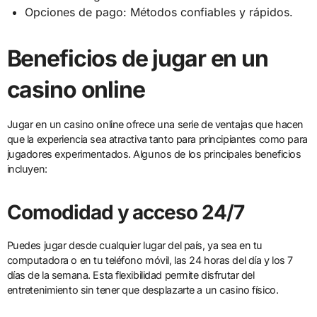
Opciones de pago: Métodos confiables y rápidos.
Beneficios de jugar en un
casino online
Jugar en un casino online ofrece una serie de ventajas que hacen
que la experiencia sea atractiva tanto para principiantes como para
jugadores experimentados. Algunos de los principales beneficios
incluyen:
Comodidad y acceso 24/7
Puedes jugar desde cualquier lugar del país, ya sea en tu
computadora o en tu teléfono móvil, las 24 horas del día y los 7
días de la semana. Esta flexibilidad permite disfrutar del
entretenimiento sin tener que desplazarte a un casino físico.