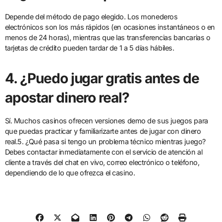
Depende del método de pago elegido. Los monederos
electrónicos son los más rápidos (en ocasiones instantáneos o en
menos de 24 horas), mientras que las transferencias bancarias o
tarjetas de crédito pueden tardar de 1 a 5 días hábiles.
4. ¿Puedo jugar gratis antes de
apostar dinero real?
Sí. Muchos casinos ofrecen versiones demo de sus juegos para
que puedas practicar y familiarizarte antes de jugar con dinero
real.5. ¿Qué pasa si tengo un problema técnico mientras juego?
Debes contactar inmediatamente con el servicio de atención al
cliente a través del chat en vivo, correo electrónico o teléfono,
dependiendo de lo que ofrezca el casino.