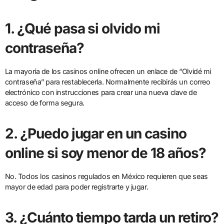
1. ¿Qué pasa si olvido mi
contraseña?
La mayoría de los casinos online ofrecen un enlace de “Olvidé mi
contraseña” para restablecerla. Normalmente recibirás un correo
electrónico con instrucciones para crear una nueva clave de
acceso de forma segura.
2. ¿Puedo jugar en un casino
online si soy menor de 18 años?
No. Todos los casinos regulados en México requieren que seas
mayor de edad para poder registrarte y jugar.
3. ¿Cuánto tiempo tarda un retiro?