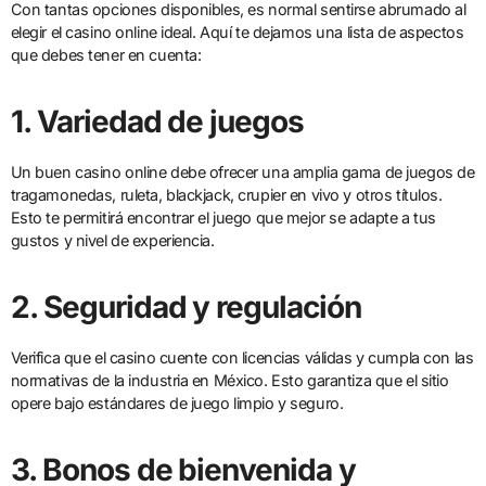
Con tantas opciones disponibles, es normal sentirse abrumado al
elegir el casino online ideal. Aquí te dejamos una lista de aspectos
que debes tener en cuenta:
1. Variedad de juegos
Un buen casino online debe ofrecer una amplia gama de juegos de
tragamonedas, ruleta, blackjack, crupier en vivo y otros títulos.
Esto te permitirá encontrar el juego que mejor se adapte a tus
gustos y nivel de experiencia.
2. Seguridad y regulación
Verifica que el casino cuente con licencias válidas y cumpla con las
normativas de la industria en México. Esto garantiza que el sitio
opere bajo estándares de juego limpio y seguro.
3. Bonos de bienvenida y